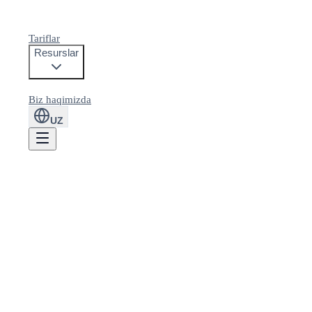
Tariflar
Resurslar
Biz haqimizda
UZ