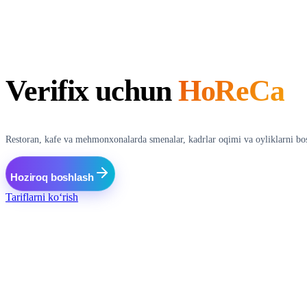
Verifix uchun
HoReCa
Restoran, kafe va mehmonxonalarda smenalar, kadrlar oqimi va oyliklarni bo
Hoziroq boshlash
Tariflarni ko‘rish