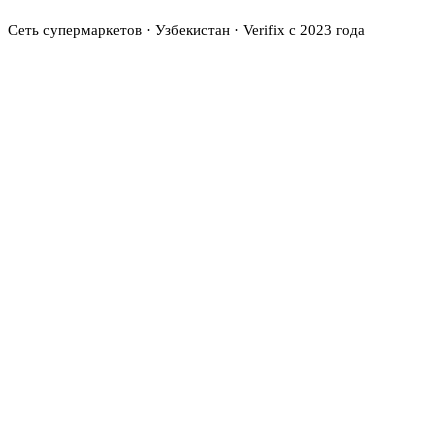
Сеть супермаркетов · Узбекистан · Verifix с 2023 года
Проблема
ШАГ
01
Ручной учёт рабочего времени — ошибки в зарплатах
Некорректная тарифная сетка
Высокая текучесть кадров без системы роста
Решение
ШАГ
02