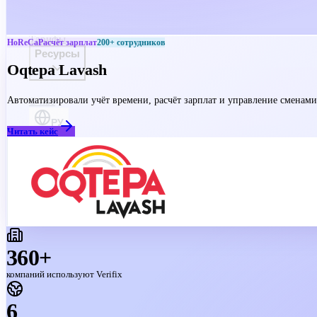
Тарифы
HoReCa
Расчёт зарплат
200+
сотрудников
Ресурсы
Oqtepa Lavash
Автоматизировали учёт времени, расчёт зарплат и управление сменами
О нас
РУ
Читать кейс
360+
компаний используют Verifix
6