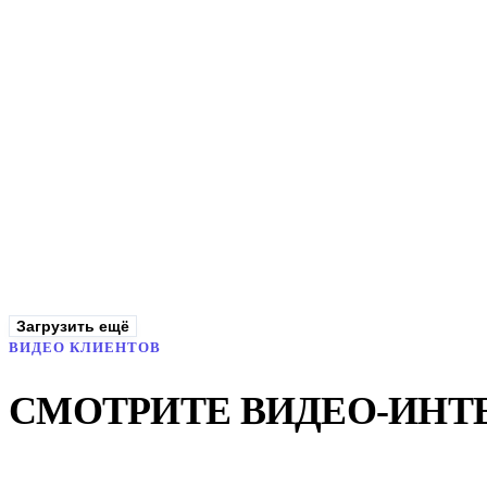
Wendy's
Учёт рабочего времени для 200 сотрудников на 10 локациях — закрытие 
−99%
времени на закрытие табеля
Читать кейс
Загрузить ещё
ВИДЕО КЛИЕНТОВ
СМОТРИТЕ ВИДЕО-ИНТ