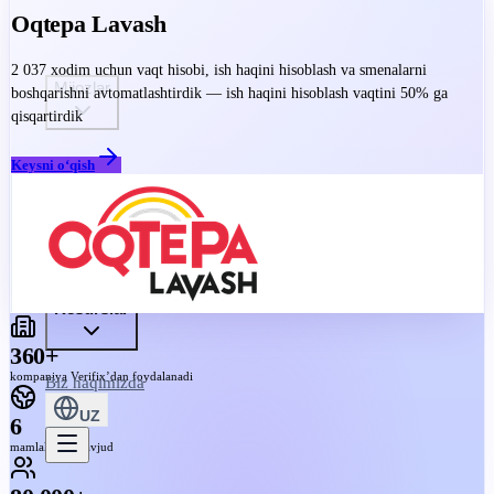
Oqtepa Lavash
2 037 xodim uchun vaqt hisobi, ish haqini hisoblash va smenalarni
Mijozlar
boshqarishni avtomatlashtirdik — ish haqini hisoblash vaqtini 50% ga
qisqartirdik
Keysni o‘qish
Tariflar
Resurslar
360+
kompaniya Verifix’dan foydalanadi
Biz haqimizda
UZ
6
mamlakatda mavjud