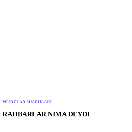
3:24
Iroda
Bellissimo Pizza HR menejeri
4:10
Nilufar Rasulova
Safia Group bosh direktori
3:58
Bobur Yusupov
EVOS operatsion direktori
5:02
Kamola Hasanova
Makro HR direktori
MIJOZLAR SHARHLARI
RAHBARLAR NIMA DEYDI