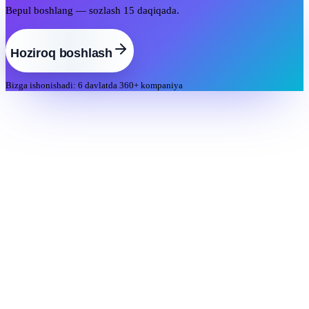
Bepul boshlang — sozlash 15 daqiqada.
Hoziroq boshlash
Bizga ishonishadi: 6 davlatda 360+ kompaniya
Kadrlarni boshqarishni avtomatlashtirish uchun kompleks HRM-
platforma
Mahsulotlar
CoreHR
Perform
Learn
Career
E-Docs
Recruit
Shift
Management
Missions
Integratsiyalar
Mobil ilova
Mijozlar
EasyFix · 50 xodimgacha
Riteyl
HoReCa
Ishlab
chiqarish
Tibbiyot
Ta’lim
Resurslar