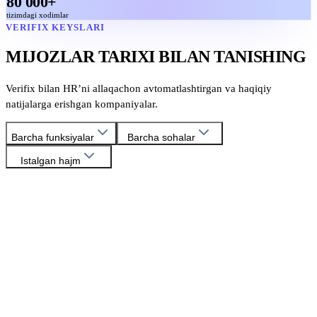
80 000+
tizimdagi xodimlar
VERIFIX KEYSLARI
MIJOZLAR TARIXI BILAN TANISHING
Verifix bilan HR’ni allaqachon avtomatlashtirgan va haqiqiy
natijalarga erishgan kompaniyalar.
Barcha funksiyalar
Barcha sohalar
Istalgan hajm
HoReCa
Ish haqini hisoblash
Oqtepa Lavash