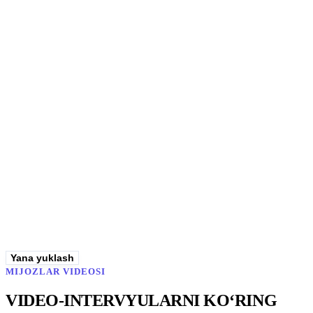
Wendy's
10 lokatsiyada 200 xodim uchun ish vaqti hisobi — tabelni yopish 40
soatdan 10 daqiqagacha qisqardi
−99%
tabelni yopish vaqti
Keysni o‘qish
Yana yuklash
MIJOZLAR VIDEOSI
VIDEO-INTERVYULARNI KO‘RING