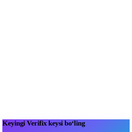
Iroda
HR menejer · Bellissimo Pizza
Margarita
HR direktori · EVOS
Keyingi Verifix keysi bo‘ling