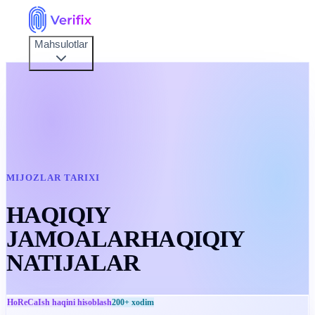
Mahsulotlar
MIJOZLAR TARIXI
HAQIQIY
JAMOALAR
HAQIQIY
NATIJALAR
HoReCa
Ish haqini hisoblash
200+
xodim