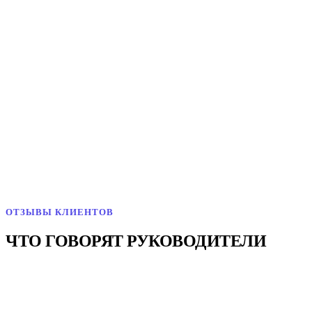
3:24
Ирода
HR-менеджер Bellissimo Pizza
4:10
Нилуфар Расулова
CEO Safia Group
3:58
Бобур Юсупов
Операционный директор EVOS
5:02
Камола Хасанова
HRD Makro
ОТЗЫВЫ КЛИЕНТОВ
ЧТО ГОВОРЯТ РУКОВОДИТЕЛИ