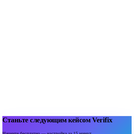
Ирода
HR-менеджер · Bellissimo Pizza
Маргарита
HRD · EVOS
Станьте следующим кейсом Verifix
Начните бесплатно — настройка за 15 минут.