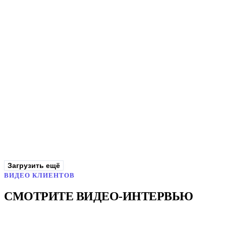
Wendy's
Учёт рабочего времени для 200 сотрудников на 10 локациях —
закрытие табеля сократилось с 40 часов до 10 минут
−99%
времени на закрытие табеля
Читать кейс
Загрузить ещё
ВИДЕО КЛИЕНТОВ
СМОТРИТЕ ВИДЕО-ИНТЕРВЬЮ