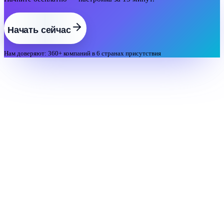
Начать сейчас
Нам доверяют: 360+ компаний в 6 странах присутствия
Комплексная HRM-платформа для автоматизации управления
персоналом
Продукты
CoreHR
Perform
Learn
Career
E-Docs
Recruit
Shift
Management
Missions
Интеграции
Мобильное приложение
Клиенты
EasyFix · до 50
сотр.
Ритейл
HoReCa
Производство
Медицина
Образование
Ресурсы
Тарифы
Блог
Подкаст
Кейсы клиентов
О нас