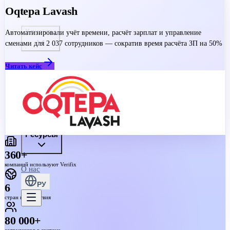
Oqtepa Lavash
Клиенты
Автоматизировали учёт времени, расчёт зарплат и управление
сменами для 2 037 сотрудников — сократив время расчёта ЗП на 50%
Читать кейс
Тарифы
Ресурсы
360+
компаний используют Verifix
О нас
РУ
6
стран присутствия
80 000+
сотрудников в системе