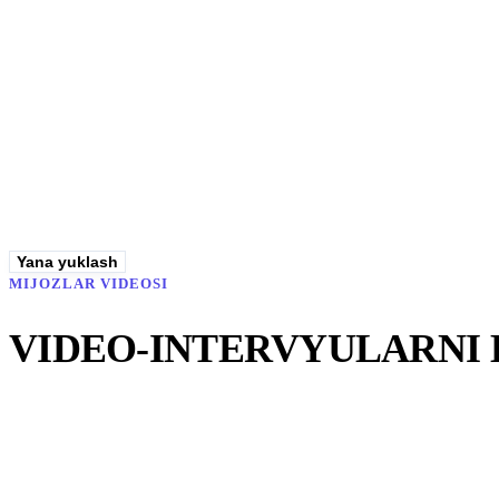
Wendy's
10 lokatsiyada 200 xodim uchun ish vaqti hisobi — tabelni yopish 40 soatdan
−99%
tabelni yopish vaqti
Keysni o‘qish
Yana yuklash
MIJOZLAR VIDEOSI
VIDEO-INTERVYULARNI 
3:24
Iroda
Bellissimo Pizza HR menejeri