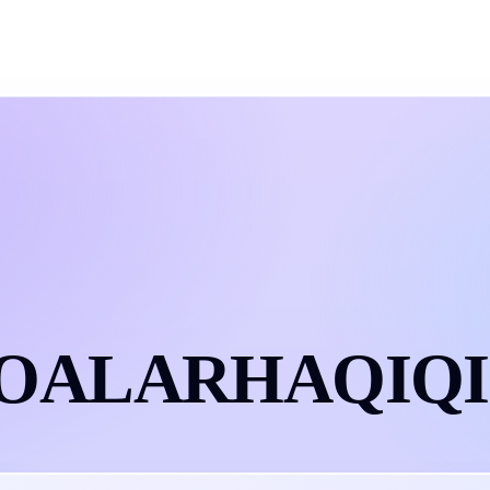
OALAR
HAQIQ