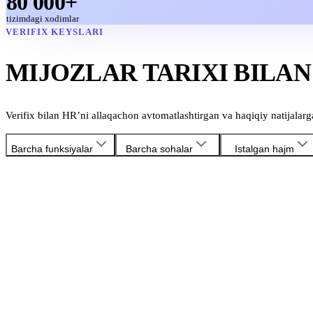
80 000+
tizimdagi xodimlar
VERIFIX KEYSLARI
MIJOZLAR TARIXI BILAN
Verifix bilan HR’ni allaqachon avtomatlashtirgan va haqiqiy natijalar
Barcha funksiyalar
Barcha sohalar
Istalgan hajm
HoReCa
Ish haqini hisoblash
Oqtepa Lavash