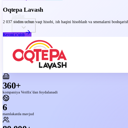
Oqtepa Lavash
Tariflar
Resurslar
2 037 xodim uchun vaqt hisobi, ish haqini hisoblash va smenalarni boshqarish
Keysni o‘qish
Biz haqimizda
UZ
360+
kompaniya Verifix’dan foydalanadi
6
mamlakatda mavjud