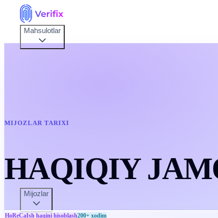
Mahsulotlar
MIJOZLAR TARIXI
HAQIQIY
JAM
Mijozlar
HoReCa
Ish haqini hisoblash
200+
xodim