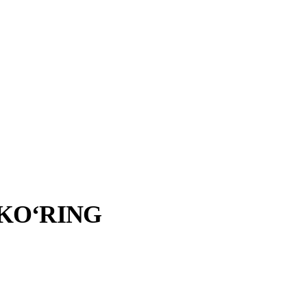
 10 daqiqagacha qisqardi
KO‘RING